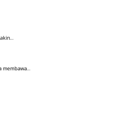
makin…
ena membawa…