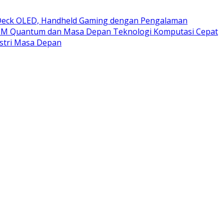
eck OLED, Handheld Gaming dengan Pengalaman
BM Quantum dan Masa Depan Teknologi Komputasi Cepat
stri Masa Depan