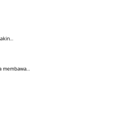
makin…
ena membawa…