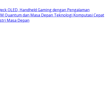
eck OLED, Handheld Gaming dengan Pengalaman
BM Quantum dan Masa Depan Teknologi Komputasi Cepat
stri Masa Depan