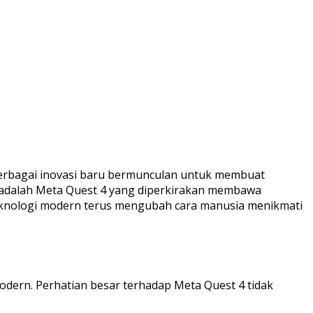
 Berbagai inovasi baru bermunculan untuk membuat
an adalah Meta Quest 4 yang diperkirakan membawa
teknologi modern terus mengubah cara manusia menikmati
dern. Perhatian besar terhadap Meta Quest 4 tidak