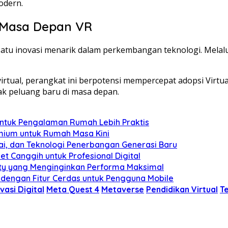
odern.
i Masa Depan VR
atu inovasi menarik dalam perkembangan teknologi. Melalu
tual, perangkat ini berpotensi mempercepat adopsi Virtual
yak peluang baru di masa depan.
untuk Pengalaman Rumah Lebih Praktis
mium untuk Rumah Masa Kini
ai, dan Teknologi Penerbangan Generasi Baru
et Canggih untuk Profesional Digital
ity yang Menginginkan Performa Maksimal
 dengan Fitur Cerdas untuk Pengguna Mobile
vasi Digital
Meta Quest 4
Metaverse
Pendidikan Virtual
T