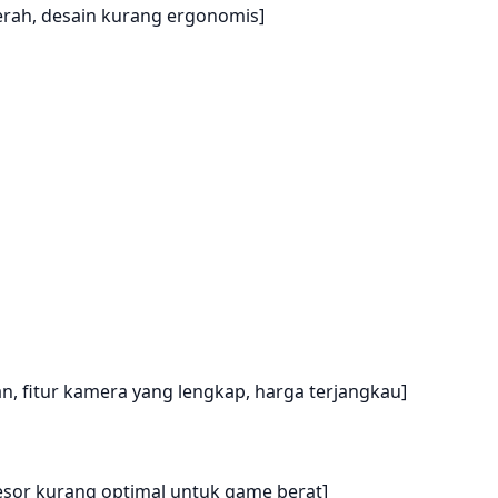
erah, desain kurang ergonomis]
n, fitur kamera yang lengkap, harga terjangkau]
esor kurang optimal untuk game berat]