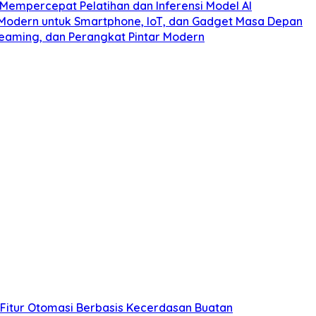
 Mempercepat Pelatihan dan Inferensi Model AI
s Modern untuk Smartphone, IoT, dan Gadget Masa Depan
treaming, dan Perangkat Pintar Modern
 Fitur Otomasi Berbasis Kecerdasan Buatan