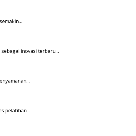
 semakin…
 sebagai inovasi terbaru…
 kenyamanan…
es pelatihan…