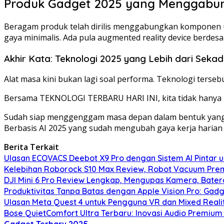
Produk Gadget 2025 yang Menggabung
Beragam produk telah dirilis menggabungkan komponen ut
gaya minimalis. Ada pula augmented reality device berd
Akhir Kata: Teknologi 2025 yang Lebih dari Seka
Alat masa kini bukan lagi soal performa. Teknologi terse
Bersama TEKNOLOGI TERBARU HARI INI, kita tidak hanya m
Sudah siap menggenggam masa depan dalam bentuk yang leb
Berbasis AI 2025 yang sudah mengubah gaya kerja harian s
Berita Terkait
Ulasan ECOVACS Deebot X9 Pro dengan Sistem AI Pintar 
Kelebihan Roborock S10 Max Review, Robot Vacuum Pre
DJI Mini 6 Pro Review Lengkap, Mengupas Kamera, Bater
Produktivitas Tanpa Batas dengan Apple Vision Pro: Gadg
Ulasan Meta Quest 4 untuk Pengguna VR dan Mixed Real
Bose QuietComfort Ultra Terbaru: Inovasi Audio Premium