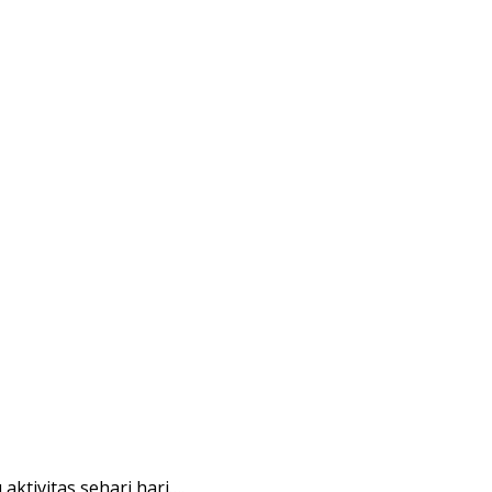
tivitas sehari hari….