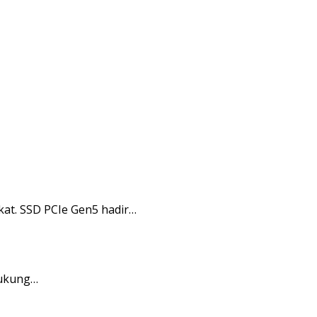
t. SSD PCIe Gen5 hadir…
dukung…