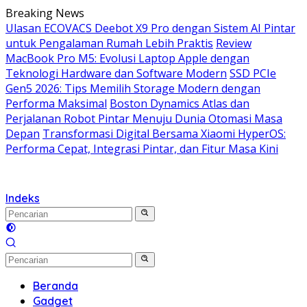
Langsung
Breaking News
ke
Ulasan ECOVACS Deebot X9 Pro dengan Sistem AI Pintar
konten
untuk Pengalaman Rumah Lebih Praktis
Review
MacBook Pro M5: Evolusi Laptop Apple dengan
Teknologi Hardware dan Software Modern
SSD PCIe
Gen5 2026: Tips Memilih Storage Modern dengan
Performa Maksimal
Boston Dynamics Atlas dan
Perjalanan Robot Pintar Menuju Dunia Otomasi Masa
Depan
Transformasi Digital Bersama Xiaomi HyperOS:
Performa Cepat, Integrasi Pintar, dan Fitur Masa Kini
Indeks
Beranda
Gadget