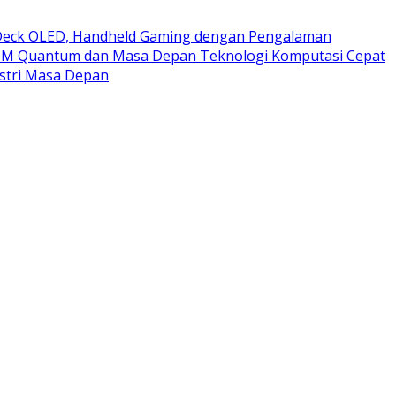
eck OLED, Handheld Gaming dengan Pengalaman
BM Quantum dan Masa Depan Teknologi Komputasi Cepat
stri Masa Depan