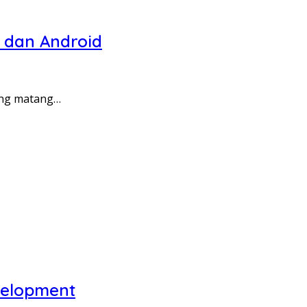
 dan Android
ang matang…
velopment