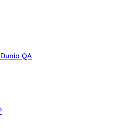
 Dunia QA
?