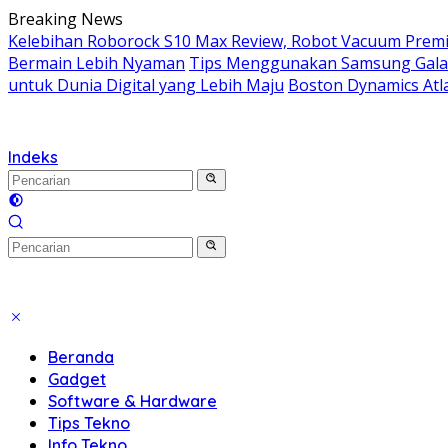
Langsung
Breaking News
ke
Kelebihan Roborock S10 Max Review, Robot Vacuum Prem
konten
Bermain Lebih Nyaman
Tips Menggunakan Samsung Galaxy
untuk Dunia Digital yang Lebih Maju
Boston Dynamics At
Indeks
Beranda
Gadget
Software & Hardware
Tips Tekno
Info Tekno