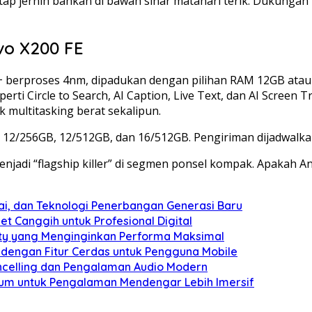
etap jernih bahkan di bawah sinar matahari terik. Dukunga
ivo X200 FE
00+ berproses 4nm, dipadukan dengan pilihan RAM 12GB ata
erti Circle to Search, AI Caption, Live Text, dan AI Screen 
k multitasking berat sekalipun.
: 12/256GB, 12/512GB, dan 16/512GB. Pengiriman dijadwalka
enjadi “flagship killer” di segmen ponsel kompak. Apakah
ai, dan Teknologi Penerbangan Generasi Baru
et Canggih untuk Profesional Digital
ity yang Menginginkan Performa Maksimal
 dengan Fitur Cerdas untuk Pengguna Mobile
celling dan Pengalaman Audio Modern
ium untuk Pengalaman Mendengar Lebih Imersif