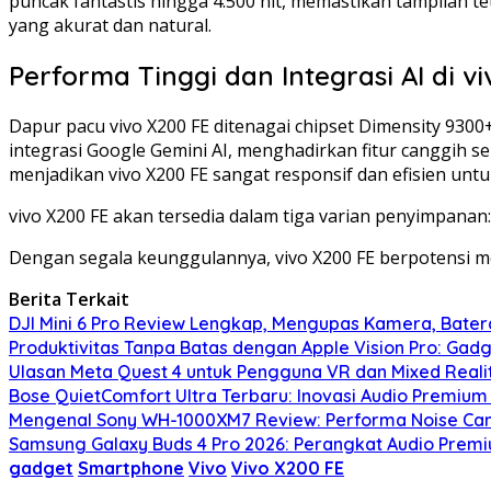
puncak fantastis hingga 4.500 nit, memastikan tampilan t
yang akurat dan natural.
Performa Tinggi dan Integrasi AI di v
Dapur pacu vivo X200 FE ditenagai chipset Dimensity 93
integrasi Google Gemini AI, menghadirkan fitur canggih sep
menjadikan vivo X200 FE sangat responsif dan efisien untu
vivo X200 FE akan tersedia dalam tiga varian penyimpanan
Dengan segala keunggulannya, vivo X200 FE berpotensi m
Berita Terkait
DJI Mini 6 Pro Review Lengkap, Mengupas Kamera, Bater
Produktivitas Tanpa Batas dengan Apple Vision Pro: Gadg
Ulasan Meta Quest 4 untuk Pengguna VR dan Mixed Real
Bose QuietComfort Ultra Terbaru: Inovasi Audio Premium
Mengenal Sony WH-1000XM7 Review: Performa Noise Can
Samsung Galaxy Buds 4 Pro 2026: Perangkat Audio Prem
gadget
Smartphone
Vivo
Vivo X200 FE