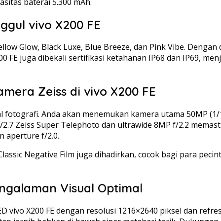
asitas baterai 5.300 mAh.
gul vivo X200 FE
llow Glow, Black Luxe, Blue Breeze, dan Pink Vibe. Dengan
 FE juga dibekali sertifikasi ketahanan IP68 dan IP69, men
amera Zeiss di vivo X200 FE
 hal fotografi. Anda akan menemukan kamera utama 50MP (1/1
 f/2.7 Zeiss Super Telephoto dan ultrawide 8MP f/2.2 memas
 aperture f/2.0.
lassic Negative Film juga dihadirkan, cocok bagi para peci
ngalaman Visual Optimal
 vivo X200 FE dengan resolusi 1216×2640 piksel dan refre